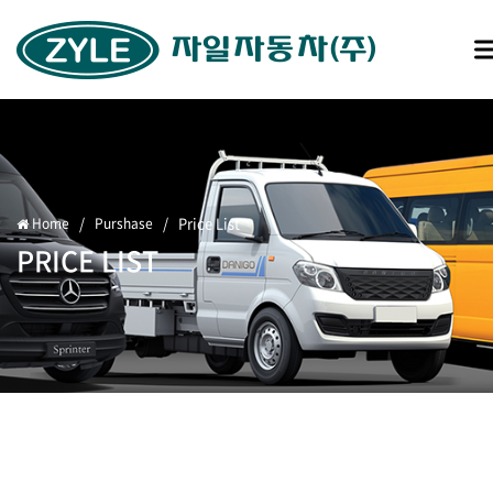
/
/
Price List
Home
Purshase
PRICE LIST