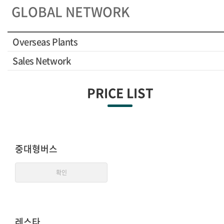
GLOBAL NETWORK
Overseas Plants
Sales Network
PRICE LIST
중대형버스
확인
레스타