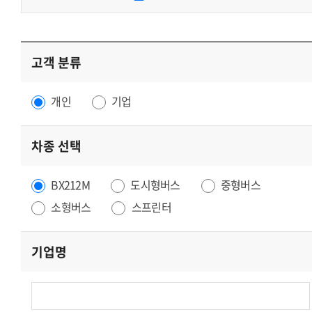
고객 분류
개인
기업
차종 선택
BX212M
도시형버스
중형버스
소형버스
스프린터
기업명